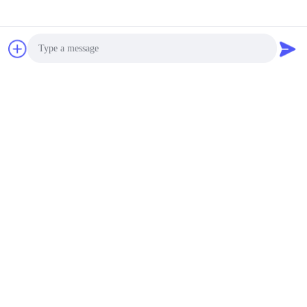
Photo
Video Call
Audio Call