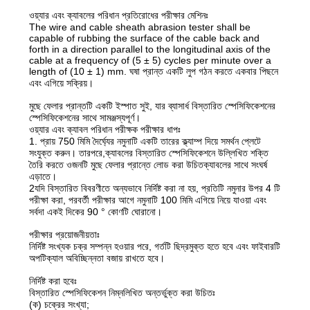
ওয়্যার এবং ক্যাবলের পরিধান প্রতিরোধের পরীক্ষার মেশিনঃ
The wire and cable sheath abrasion tester shall be
capable of rubbing the surface of the cable back and
forth in a direction parallel to the longitudinal axis of the
cable at a frequency of (5 ± 5) cycles per minute over a
length of (10 ± 1) mm. ঘষা প্রান্ত একটি লুপ গঠন করতে একবার পিছনে
এবং এগিয়ে সক্রিয়।
মুছে ফেলার প্রান্তটি একটি ইস্পাত সুই, যার ব্যাসার্ধ বিস্তারিত স্পেসিফিকেশনের
স্পেসিফিকেশনের সাথে সামঞ্জস্যপূর্ণ।
ওয়্যার এবং ক্যাবল পরিধান পরীক্ষক পরীক্ষার ধাপঃ
1. প্রায় 750 মিমি দৈর্ঘ্যের নমুনাটি একটি তারের ক্ল্যাম্প দিয়ে সমর্থন প্লেটে
সংযুক্ত করুন। তারপরে,ক্যাবলের বিস্তারিত স্পেসিফিকেশনে উল্লিখিত শক্তি
তৈরি করতে ওজনটি মুছে ফেলার প্রান্তে লোড করা উচিতক্যাবলের সাথে সংঘর্ষ
এড়াতে।
2যদি বিস্তারিত বিবরণীতে অন্যভাবে নির্দিষ্ট করা না হয়, প্রতিটি নমুনার উপর 4 টি
পরীক্ষা করা, পরবর্তী পরীক্ষার আগে নমুনাটি 100 মিমি এগিয়ে নিয়ে যাওয়া এবং
সর্বদা একই দিকের 90 ° কোণটি ঘোরানো।
পরীক্ষার প্রয়োজনীয়তাঃ
নির্দিষ্ট সংখ্যক চক্র সম্পন্ন হওয়ার পরে, গর্তটি ছিদ্রমুক্ত হতে হবে এবং ফাইবারটি
অপটিক্যাল অবিচ্ছিন্নতা বজায় রাখতে হবে।
নির্দিষ্ট করা হবেঃ
বিস্তারিত স্পেসিফিকেশন নিম্নলিখিত অন্তর্ভুক্ত করা উচিতঃ
(ক) চক্রের সংখ্যা;