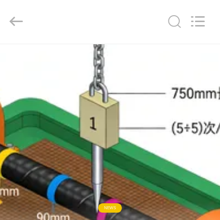
Qingdao
Yilan
Cable
Co.,
Ltd..
All
Rights
Reserved.
বাড়ি
পণ্য
ভিডিও
আমাদের
সম্পর্কে
কারখানা
ভ্রমণ
NEWS