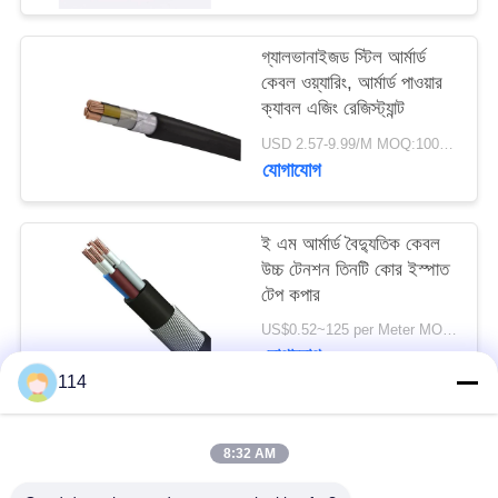
গ্যালভানাইজড স্টিল আর্মার্ড
কেবল ওয়্যারিং, আর্মার্ড পাওয়ার
ক্যাবল এজিং রেজিস্ট্যান্ট
USD 2.57-9.99/M MOQ:100meter
যোগাযোগ
ই এম আর্মার্ড বৈদ্যুতিক কেবল
উচ্চ টেনশন তিনটি কোর ইস্পাত
টেপ কপার
US$0.52~125 per Meter MOQ:200 মিটার
যোগাযোগ
114
সব
8:32 AM