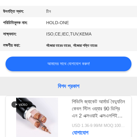
মান
উৎপত্তি স্থল:
চীন
নিয়ন্ত্রণ
পরিচিতিমুলক নাম:
HOLD-ONE
সাক্ষ্যদান:
ISO,CE,IEC,TUV,KEMA
যোগাযোগ
লক্ষণীয় করা:
,
সাঁজোয়া তারের তারের
সাঁজোয়া শক্তি তারের
করুন
আমাদের সাথে যোগাযোগ করুন!
খবর
বিশদ প্রকাশ
সাইট
ম্যাপ
পিভিসি জ্যাকেট আর্মার্ড বৈদ্যুতিন
কেবল স্টিল ওয়্যার 90 ডিগ্রি
এন 2 এক্সওয়াই এক্সএলপিই
গোপনীয়তা
ইনসুলেশন
USD 1.36-9.99/M MOQ:100meter
নীতি
যোগাযোগ