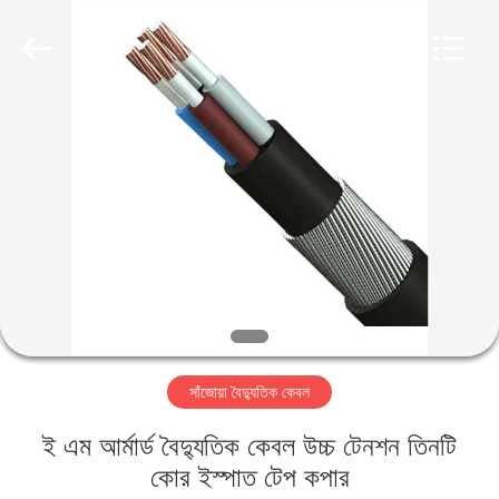
Qingdao
Yilan
Cable
Co.,
Ltd..
All
Rights
Reserved.
বাড়ি
পণ্য
ভিডিও
আমাদের
সম্পর্কে
সাঁজোয়া বৈদ্যুতিক কেবল
কারখানা
ই এম আর্মার্ড বৈদ্যুতিক কেবল উচ্চ টেনশন তিনটি
ভ্রমণ
কোর ইস্পাত টেপ কপার