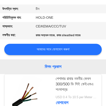
মান
উৎপত্তি স্থল:
চীন
নিয়ন্ত্রণ
পরিচিতিমুলক নাম:
HOLD-ONE
সাক্ষ্যদান:
CE/KEMA/CCC/TUV
যোগাযোগ
লক্ষণীয় করা:
,
রাবার অন্তরক তারের
রাবার sheathed তারের
করুন
আমাদের সাথে যোগাযোগ করুন!
খবর
বিশদ প্রকাশ
সাইট
ম্যাপ
পেশাদার রাবার নমনীয় কেবল
300/500 ভি সিই কেইএমএ
শংসাপত্র
গোপনীয়তা
USD 0.4 To 10.5 per Meter MOQ:1000m
নীতি
যোগাযোগ