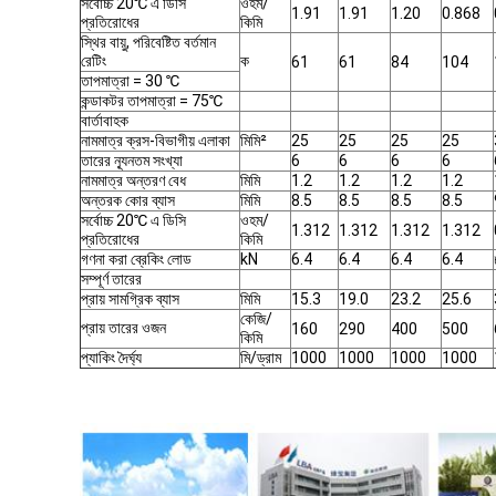
সর্বোচ্চ 20℃ এ ডিসি
ওহম/
1.91
1.91
1.20
0.868
প্রতিরোধের
কিমি
স্থির বায়ু, পরিবেষ্টিত বর্তমান
রেটিং
ক
61
61
84
104
তাপমাত্রা = 30 ℃
কন্ডাকটর তাপমাত্রা = 75℃
বার্তাবাহক
নামমাত্র ক্রস-বিভাগীয় এলাকা
মিমি²
25
25
25
25
তারের ন্যূনতম সংখ্যা
6
6
6
6
নামমাত্র অন্তরণ বেধ
মিমি
1.2
1.2
1.2
1.2
অন্তরক কোর ব্যাস
মিমি
8.5
8.5
8.5
8.5
সর্বোচ্চ 20℃ এ ডিসি
ওহম/
1.312
1.312
1.312
1.312
প্রতিরোধের
কিমি
গণনা করা ব্রেকিং লোড
kN
6.4
6.4
6.4
6.4
সম্পূর্ণ তারের
প্রায় সামগ্রিক ব্যাস
মিমি
15.3
19.0
23.2
25.6
কেজি/
প্রায় তারের ওজন
160
290
400
500
কিমি
প্যাকিং দৈর্ঘ্য
মি/ড্রাম
1000
1000
1000
1000