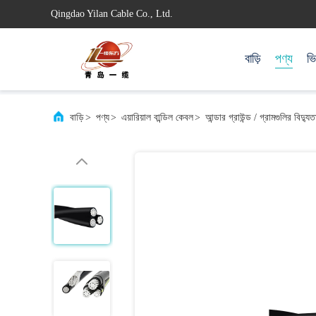
Qingdao Yilan Cable Co., Ltd.
বাড়ি
পণ্য
ভ
বাড়ি
>
পণ্য
>
এয়ারিয়াল বান্ডিল কেবল
>
আন্ডার গ্রাউন্ড / গ্রামগুলির বিদ্য