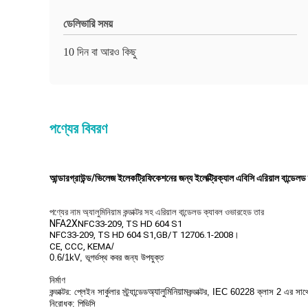
ডেলিভারি সময়
10 দিন বা আরও কিছু
পণ্যের বিবরণ
আন্ডারগ্রাউন্ড/ভিলেজ ইলেকট্রিফিকেশনের জন্য ইলেক্ট্রিক্যাল এবিসি এরিয়াল বান্ডেলড
পণ্যের নাম অ্যালুমিনিয়াম কন্ডাক্টর সহ এরিয়াল বান্ডেলড ক্যাবল ওভারহেড তার
NFA2X
NFC33-209, TS HD 604 S1
NFC33-209, TS HD 604 S1
,
GB/T 12706.1-2008।
CE, CCC, KEMA
/
0.6/1kV
, ভূগর্ভস্থ কবর জন্য উপযুক্ত
নির্মাণ
অ্যালুমিনিয়াম
কন্ডাক্টর: প্লেইন সার্কুলার স্ট্র্যান্ডেড
কন্ডাক্টর, IEC 60228 ক্লাস 2 এর সাথে সা
নিরোধক: পিভিসি