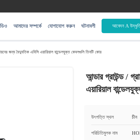
িডিও
আমাদের সম্পর্কে
যোগাযোগ করুন
ঘটনাবলী
আবেদন A উদ্ধৃত
ুতায়নের জন্য বৈদ্যুতিক এবিসি এয়ারিয়াল বান্ডেলযুক্ত কেবলগুলি তিনটি কোর
আন্ডার গ্রাউন্ড / গ্
এয়ারিয়াল বান্ডেলয
উৎপত্তি স্থল
চীন
পরিচিতিমুলক নাম
HO