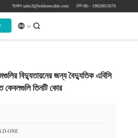
ইমেইল sales3@holdonecable.com
টেলি 86-- 19026815676


ি
রামগুলির বিদ্যুতায়নের জন্য বৈদ্যুতিক এবিসি
ুক্ত কেবলগুলি তিনটি কোর
LD-ONE