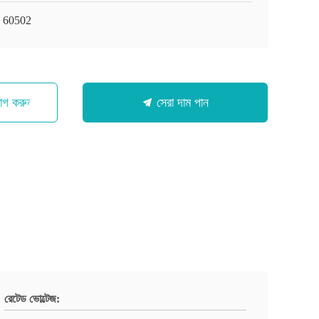
 60502
োগ করুন
সেরা দাম পান
রেটেড ভোল্টেজ: