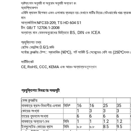
দ্রষ্টব্য:
মান অনুযায়ী বা অনুরোধ অনুযায়ী অন্তরণ রং
অ্যাপ্লিকেশন
এবিসি ক্যাবল বিশেষত এমন এলাকায় ব্যবহৃত হয় যেখানে মাটির নিচের নেটওয়ার্কের খরচ ব্যয়
মান
আন্তর্জাতিক:
NFC33-209, TS HD 604 S1
চীন: GB/T 12706.1-2008
অন্যান্য মান যেমন
অনুরোধের ভিত্তিতে BS, DIN এবং ICEA
প্রযুক্তিগত তথ্য
রেটেড ভোল্টেজ:
0.6/1
কেভি
সর্বোচ্চ
.
কন্ডাক্টর টেম্প
.
: স্বাভাবিক (
9
0℃), শর্ট সার্কিট 5 সেকেন্ডের বেশি নয় (
25
0℃
যখন 
সার্টিফিকেট
CE, RoHS, CCC, KEMA এবং আরও অন্যান্য
অনুসন্ধান
প্রযুক্তিগত বিবরণের সময়সূচী
ফেজ কন্ডাক্টর
নামমাত্র ক্রস-বিভাগীয় এলাকা
মিমি²
16
16
25
35
কোরের সংখ্যা
1
3
3
3
তারের ন্যূনতম সংখ্যা
6
6
6
6
নামমাত্র অন্তরণ বেধ
মিমি
1
1
1.2
1.2
ইনসুলেটেড কোরের ব্যাস
মিমি
৬.৮
৬.৮
8.5
9.5