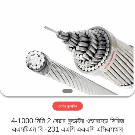
Qingdao
Yilan
Cable
Co.,
Ltd..
All
Rights
Reserved.
বাড়ি
পণ্য
ভিডিও
আমাদের
সম্পর্কে
বেয়ার কন্ডাক্টর
কারখানা
4-1000 মিমি 2 বেয়ার কন্ডাক্টর ওভারহেড সিরিজ
ভ্রমণ
এএসটিএম বি -231 এএসি এএএসি এসিএসআর