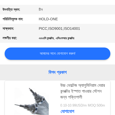
মান
উৎপত্তি স্থল:
চীন
নিয়ন্ত্রণ
পরিচিতিমুলক নাম:
HOLD-ONE
সাক্ষ্যদান:
PICC,ISO9001,ISO14001
যোগাযোগ
লক্ষণীয় করা:
,
এএএসি কন্ডাক্টর
এসিএসআর কন্ডাক্টর
করুন
আমাদের সাথে যোগাযোগ করুন!
খবর
বিশদ প্রকাশ
সাইট
ম্যাপ
উচ্চ ভোল্টেজ অ্যালুমিনিয়াম বেয়ার
কন্ডাক্টর ইস্পাত পাওয়ার স্টেশন
জন্য শক্তিশালী
গোপনীয়তা
0.10-10.99USD/m MOQ:500m
নীতি
যোগাযোগ