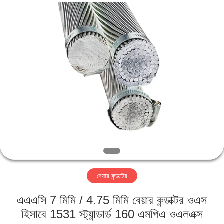
Qingdao
Yilan
Cable
Co.,
Ltd..
All
Rights
Reserved.
বাড়ি
পণ্য
ভিডিও
আমাদের
সম্পর্কে
বেয়ার কন্ডাক্টর
কারখানা
এএএসি 7 মিমি / 4.75 মিমি বেয়ার কন্ডাক্টর ওএস
ভ্রমণ
হিসাবে 1531 স্ট্যান্ডার্ড 160 এমপিএ ওএলএক্স