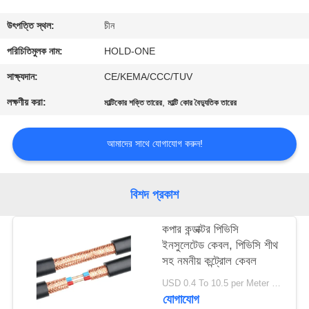
মান
উৎপত্তি স্থল:
চীন
নিয়ন্ত্রণ
পরিচিতিমুলক নাম:
HOLD-ONE
সাক্ষ্যদান:
CE/KEMA/CCC/TUV
যোগাযোগ
লক্ষণীয় করা:
,
মাল্টিকোর শক্তি তারের
মাল্টি কোর বৈদ্যুতিক তারের
করুন
আমাদের সাথে যোগাযোগ করুন!
খবর
বিশদ প্রকাশ
সাইট
ম্যাপ
কপার কন্ডাক্টর পিভিসি
ইনসুলেটেড কেবল, পিভিসি শীথ
সহ নমনীয় কন্ট্রোল কেবল
গোপনীয়তা
USD 0.4 To 10.5 per Meter MOQ:1000m
নীতি
যোগাযোগ