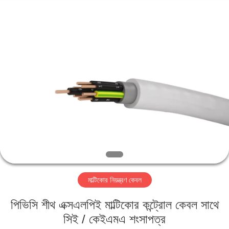
Qingdao
Yilan
Cable
Co.,
Ltd..
All
Rights
Reserved.
বাড়ি
পণ্য
ভিডিও
আমাদের
সম্পর্কে
মাল্টিকোর নিয়ন্ত্রণ কেবল
কারখানা
পিভিসি শীথ এক্সএলপিই মাল্টিকোর কন্ট্রোল কেবল সাথে
ভ্রমণ
সিই / কেইএমএ শংসাপত্র