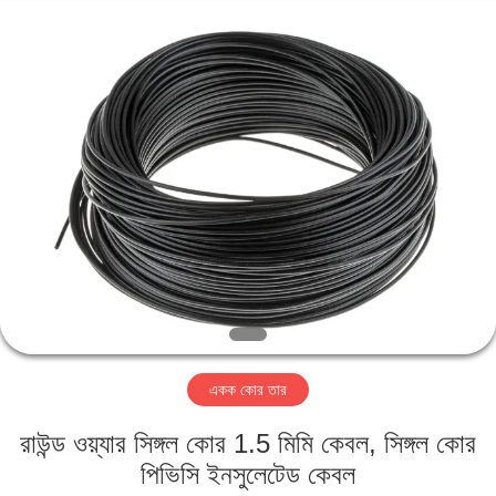
Qingdao
Yilan
Cable
Co.,
Ltd..
All
Rights
Reserved.
বাড়ি
পণ্য
ভিডিও
আমাদের
সম্পর্কে
একক কোর তার
কারখানা
রাউন্ড ওয়্যার সিঙ্গল কোর 1.5 মিমি কেবল, সিঙ্গল কোর
ভ্রমণ
পিভিসি ইনসুলেটেড কেবল