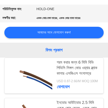
মান
পরিচিতিমুলক নাম:
HOLD-ONE
নিয়ন্ত্রণ
লক্ষণীয় করা:
,
একক কোর রক্ষা তারের
একক কোর তামা তারের
আমাদের সাথে যোগাযোগ করুন!
যোগাযোগ
করুন
বিশদ প্রকাশ
খবর
গরম করার জন্য 6 মিমি বিভি
পিভিসি সিঙ্গল কোর ওয়্যার ব্ল্যাক
সাইট
কালার এসজিএস শংসাপত্র
ম্যাপ
USD 0.87-2.66/M MOQ:100M
যোগাযোগ
গোপনীয়তা
ইনডোর আউটডোর 2.5 মিমি
নীতি