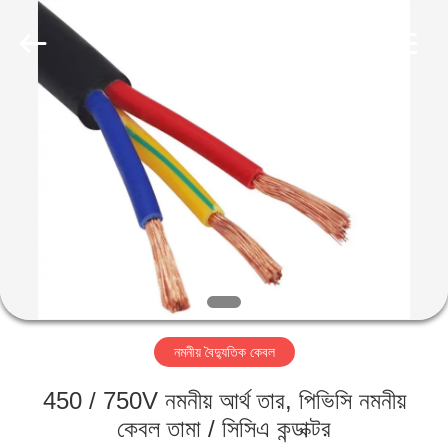
Qingdao
Yilan
Cable
Co.,
Ltd..
All
Rights
Reserved.
বাড়ি
পণ্য
ভিডিও
আমাদের
সম্পর্কে
নমনীয় বৈদ্যুতিক কেবল
কারখানা
450 / 750V নমনীয় আর্থ তার, পিভিসি নমনীয়
ভ্রমণ
কেবল তামা / সিসিএ কন্ডাক্টর