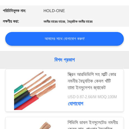
মান
পরিচিতিমুলক নাম:
HOLD-ONE
নিয়ন্ত্রণ
লক্ষণীয় করা:
,
নমনীয় তারের তারের
বৈদ্যুতিক নমনীয় তারের
আমাদের সাথে যোগাযোগ করুন!
যোগাযোগ
করুন
বিশদ প্রকাশ
খবর
স্ক্রিন আরভিভিপি সহ মাল্টি কোর
নমনীয় বৈদ্যুতিক কেবল খাঁটি
সাইট
তামা ইনসুলেশন জ্যাকেট
ম্যাপ
USD 0.87-2.66/M MOQ:100M
যোগাযোগ
গোপনীয়তা
পিভিসি ডাবল ইনসুলেটেড নমনীয়
নীতি