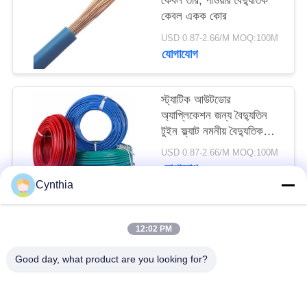
কেবল তার, পাওয়ার বৈদ্যুতিক
কেবল একক কোর
USD 0.87-2.66/M MOQ:100M
যোগাযোগ
স্ট্যাটিক আউটডোর
অ্যাপ্লিকেশন জন্য বৈদ্যুতিন
টুইন ফ্ল্যাট নমনীয় বৈদ্যুতিক
কেবল
USD 0.87-2.66/M MOQ:100M
যোগাযোগ
Cynthia
সব
12:02 PM
Good day, what product are you looking for?
এক্সএলপিই অন্তরক কেবল
পিভিসি অন্তরক কেবল