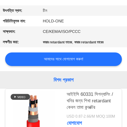
মান
উৎপত্তি স্থল:
চীন
নিয়ন্ত্রণ
পরিচিতিমুলক নাম:
HOLD-ONE
সাক্ষ্যদান:
CE/KEMA/ISO/PCCC
যোগাযোগ
লক্ষণীয় করা:
,
ফায়ার retardant তারের
ফায়ার retardant তারের
করুন
আমাদের সাথে যোগাযোগ করুন!
খবর
বিশদ প্রকাশ
সাইট
ম্যাপ
আইইসি 60331 সিগন্যালিং /
খনির জন্য শিখা retardant
কেবল তামা কন্ডাক্টর
গোপনীয়তা
USD 0.87-2.66/M MOQ:100M
নীতি
যোগাযোগ