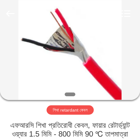
Qingdao
Yilan
Cable
Co.,
Ltd..
All
Rights
Reserved.
বাড়ি
পণ্য
ভিডিও
আমাদের
সম্পর্কে
শিখা retardant কেবল
কারখানা
এফআরসি শিখা প্রতিরোধী কেবল, ফায়ার রেটার্ড্যান্ট
ভ্রমণ
ওয়্যার 1.5 মিমি - 800 মিমি 90 ℃ তাপমাত্রা