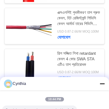
এক্সএলপিই পৃথকীকরণ তাপ প্রুফ
কেবল, হিট রেজিস্ট্যান্ট পিভিসি
কেবল আর্মার্ড তারের পিভিসি
জ্যাকেট
USD 0.87-2.66/M MOQ:100M
যোগাযোগ
শিল্প সজ্জিত শিখা retardant
কেবল 4 কোর SWA STA
এটিএ তাপ প্রতিরোধক
USD 0.87-2.66/M MOQ:100M
যোগাযোগ
Cynthia
সব
10:44 PM