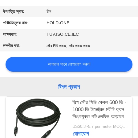
মান
উৎপত্তি স্থল:
চীন
নিয়ন্ত্রণ
পরিচিতিমুলক নাম:
HOLD-ONE
সাক্ষ্যদান:
TUV,ISO,CE,IEC
যোগাযোগ
লক্ষণীয় করা:
,
সৌর পিভি তারের
সৌর তারের তারের
করুন
আমাদের সাথে যোগাযোগ করুন!
খবর
বিশদ প্রকাশ
সাইট
ম্যাপ
শিল্প সৌর পিভি কেবল 600 ভি -
1000 ভি ইলেক্ট্রন মরীচি ক্রস
লিঙ্কযুক্ত পলিওলফিন অন্তরণ
গোপনীয়তা
US$0.3~5.7 per meter MOQ:3000meter
নীতি
যোগাযোগ