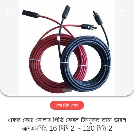
Qingdao
Yilan
Cable
Co.,
Ltd..
All
Rights
Reserved.
বাড়ি
পণ্য
ভিডিও
আমাদের
সম্পর্কে
সৌর পিভি কেবল
কারখানা
একক কোর সোলার পিভি কেবল টিনযুক্ত তামা ডাবল
ভ্রমণ
এক্সএলপিই 16 মিমি 2 ~ 120 মিমি 2