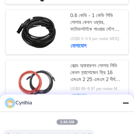
0.6 কেভি - 1 কেভি পিভি
সোলার কেবল ওয়্যার,
ফটোভলটাইক পাওয়ার স্টেশনের
জন্য টিনযুক্ত কপার তার
US$0.5~6.9 per meter MOQ:1500meter
যোগাযোগ
কোল্ড অ্যাবারশন সোলার পিভি
কেবল হ্যালোজেন ফ্রি 16
এমএম 2 25 এমএম 2 দীর্ঘ
জীবনকাল
US$0.89~8.97 per meter MOQ:5000meter
যোগাযোগ
Cynthia
সব
1:44 AM