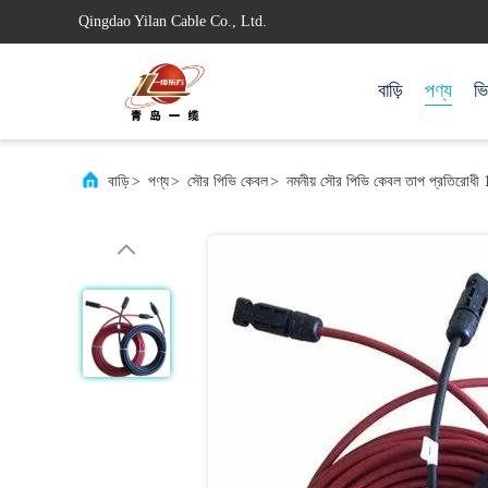
Qingdao Yilan Cable Co., Ltd.
বাড়ি
পণ্য
ভ
বাড়ি
>
পণ্য
>
সৌর পিভি কেবল
>
নমনীয় সৌর পিভি কেবল তাপ প্রতিরোধী 1