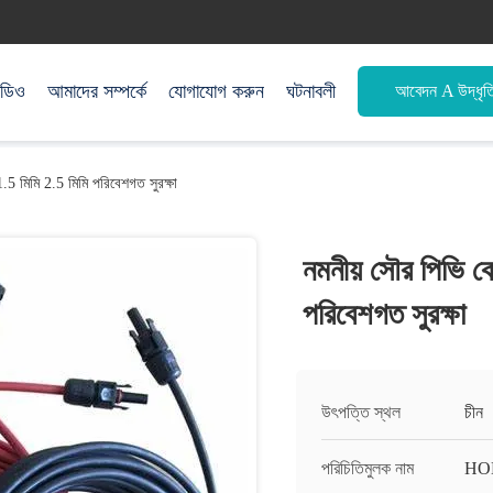
িডিও
আমাদের সম্পর্কে
যোগাযোগ করুন
ঘটনাবলী
আবেদন A উদ্ধৃত
.5 মিমি 2.5 মিমি পরিবেশগত সুরক্ষা
নমনীয় সৌর পিভি ক
পরিবেশগত সুরক্ষা
উৎপত্তি স্থল
চীন
পরিচিতিমুলক নাম
HO