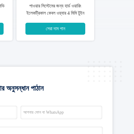
ল
পেশাদার সৌর পিভি তার, 6 মিমি সৌর কেবল
এম 2
2 কোর সিই টিইউভি শংসাপত্র
সেরা দাম পান
র অনুসন্ধান পাঠান