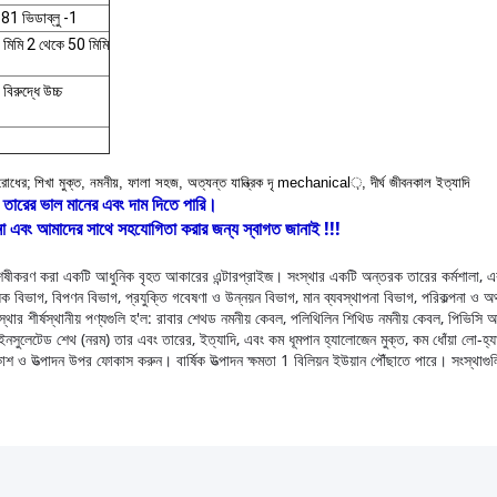
1 ভিডাব্লু -1
মিমি 2 থেকে 50 মিমি
বিরুদ্ধে উচ্চ
িরোধের;
শিখা মুক্ত, নমনীয়, ফালা সহজ, অত্যন্ত যান্ত্রিক দৃ mechanical়, দীর্ঘ জীবনকাল ইত্যাদি
তারের ভাল মানের এবং দাম দিতে পারি।
 এবং আমাদের সাথে সহযোগিতা করার জন্য স্বাগত জানাই !!!
িশেষীকরণ করা একটি আধুনিক বৃহত আকারের এন্টারপ্রাইজ।
সংস্থার একটি অন্তরক তারের কর্মশালা, এক
ক বিভাগ, বিপণন বিভাগ, প্রযুক্তি গবেষণা ও উন্নয়ন বিভাগ, মান ব্যবস্থাপনা বিভাগ, পরিকল্পনা ও অর্
স্থার শীর্ষস্থানীয় পণ্যগুলি হ'ল: রাবার শেথড নমনীয় কেবল, পলিথিলিন শিথিড নমনীয় কেবল, পিভিসি
্যার, পিভিসি ইনসুলেটেড শেথ (নরম) তার এবং তারের, ইত্যাদি, এবং কম ধূমপান হ্যালোজেন মুক্ত, কম ধোঁয
িকাশ ও উত্পাদন উপর ফোকাস করুন।
বার্ষিক উত্পাদন ক্ষমতা 1 বিলিয়ন ইউয়ান পৌঁছাতে পারে।
সংস্থাগু