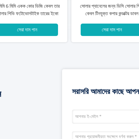
.6 কেভি - 1 কেভি পিভি সোলার কেবল
কোল্ড অ্যাবারশন সোলার পিভি কেব
ওয়্যার, ফটোভলটাইক পাওয়ার স্টেশনের
হ্যালোজেন ফ্রি 16 এমএম 2 25 এম
জন্য টিনযুক্ত কপার তার
দীর্ঘ জীবনকাল
সেরা দাম পান
সেরা দাম পান
সরাসরি আমাদের কাছে আপনা
ন