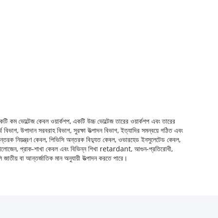
টি কম ভোল্টেজ কেবল ওয়ার্কশপ, একটি উচ্চ ভোল্টেজ তারের ওয়ার্কশপ এবং তারের
থ বিভাগ, উপাদান সরবরাহ বিভাগ, সুরক্ষা উত্পাদন বিভাগ, ইত্যাদির সমন্বয়ে গঠিত এবং
 অন্তরক নিয়ন্ত্রণ কেবল, পিভিসি অন্তরক বিদ্যুত কেবল, ওভারহেড ইনসুলেটেড কেবল,
়া লো-হ্যালোজেন, প্রাক-শাখা কেবল এবং বিভিন্ন শিখা retardant, আগুন-প্রতিরোধী,
লি জাতীয় বা আন্তর্জাতিক মান অনুযায়ী উত্পাদন করতে পারে।