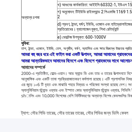
খ) আগুনের কার্যকারিতা: আইইসি 60332-1, ইউএল 158
গ) অনুমোদন: টিইউভি রাইনল্যান্ড 2 পিএফজি 1169 1.5 
2
অন্যান্য চশমা
d) শ্রবণ, ঠান্ডা, ঘর্ষণ, ইউভি, ওজোন এবং হাইড্রোলাইজের 
প্রতিরোধের। হ্যালোজেন মুক্ত, শিখা রেটার্ড্যান্ট
e) ভোল্টেজ উপযুক্ত: 600-1000V
সুবিধা:
তাপ, ঠান্ডা, ওজোন, ইউভি, তেল, অণুজীব, ঘর্ষণ, অ্যাসিড এবং ক্ষার বিরুদ্ধে উচ্চতর প্রত
আমরা বহু বছর ধরে এই ফাইল করা একটি উত্পাদন, আমরা আমাদের গ্রাহকদের 
আমরা আন্তরিকভাবে আমাদের বিদেশে এবং বিদেশে গ্রাহকদের সাথে আলোচনা
আমাদের সম্পর্কে
2000-এ প্রতিষ্ঠিত, হোল্ড-ওয়ান।
আর অ্যান্ড ডি এবং তার ও তারের উত্পাদনতে ব
আনুষাঙ্গিক এবং একটি তামা প্রক্রিয়াজাতকরণ কর্মশালা রয়েছে।
এটি প্রশাসনিক বিষয়
এর জুড়ে ১০6 টি বৃহত এবং মাঝারি শহরে বিক্রয় ও পরিষেবা সংস্থা রয়েছে দেশ।
সং
অ্যালুমিনিয়াম স্ট্র্যান্ড ওয়্যার এবং ইস্পাত কোর অ্যালুমিনিয়াম স্ট্র্যান্ড ওয়
shালিং এবং 10,000 বিশেষের বেশি নির্দিষ্টকরণের অন্যান্য বিশেষ কেবলগুলির ব
ট্যাগ:
সৌর পিভি তারের
,
সৌর তারের তারের
,
সৌর পিভির জন্য ডিসি কেবল