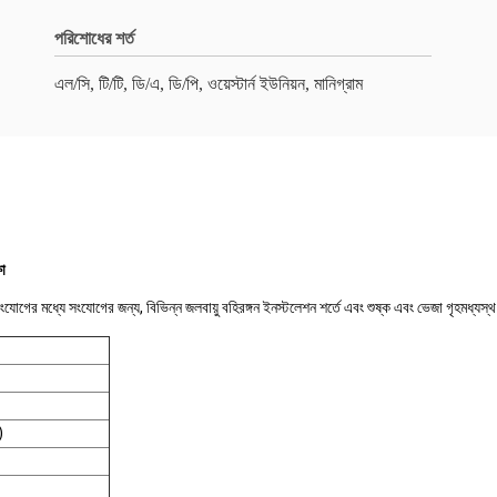
পরিশোধের শর্ত
এল/সি, টি/টি, ডি/এ, ডি/পি, ওয়েস্টার্ন ইউনিয়ন, মানিগ্রাম
ষা
োগের মধ্যে সংযোগের জন্য, বিভিন্ন জলবায়ু বহিরঙ্গন ইনস্টলেশন শর্তে এবং শুষ্ক এবং ভেজা গৃহমধ্যস্
)