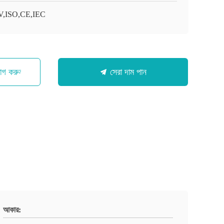
,ISO,CE,IEC
োগ করুন
সেরা দাম পান
আকার: