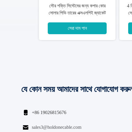
শিল্প সৌর পিভি কেবল 600 ভি - 1000 ভি
0
ইলেক্ট্রন মরীচি ক্রস লিঙ্কযুক্ত পলিওলফিন
অন্তরণ
সেরা দাম পান
যে কোন সময় আমাদের সাথে যোগাযোগ করু

+86 19026815676

sales3@holdonecable.com