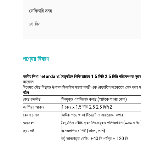
ডেলিভারি সময়
১৪ দিন
পণ্যের বিবরণ
নমনীয় শিখা retardant বৈদ্যুতিন পিভি তারের 1.5 মিমি 2.5 মিমি পরিবেশগত সুরক্
আবেদন
বিশেষত সৌর বিদ্যুত উত্পাদন ডিভাইস সংযোগকারী এবং বৈদ্যুতিন সংকেতের মেরু বদল সংয
গঠন
কোর কন্ডাক্টর
টিনযুক্ত এ্যানিলেড কপার (আটকে যাওয়া কোর)
জনপ্রিয় আকার
1 কোর x 1.5 মিমি 2.5 2.5 মিমি 2
কেবল চালক
আটকা পড়ে থাকা টিনের টানা এনারেলড কপার
অন্তরণ
বৈদ্যুতিন-মরীচি ক্রস লিঙ্কযুক্ত পলিওলফিন (এক্সএলপিও
জ্যাকেট
এক্সএলপিও / পিই (কালো, লাল)
ক) তাপমাত্রা রেটিং: +40 সি পর্যন্ত + 120 সি