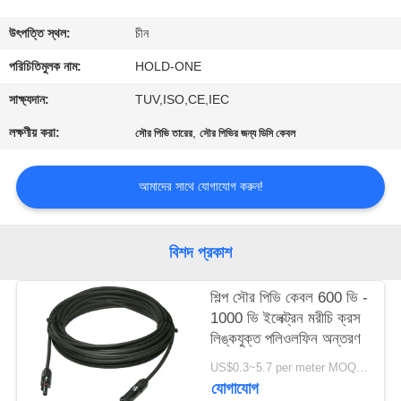
মান
উৎপত্তি স্থল:
চীন
নিয়ন্ত্রণ
পরিচিতিমুলক নাম:
HOLD-ONE
সাক্ষ্যদান:
TUV,ISO,CE,IEC
যোগাযোগ
লক্ষণীয় করা:
,
সৌর পিভি তারের
সৌর পিভির জন্য ডিসি কেবল
করুন
আমাদের সাথে যোগাযোগ করুন!
খবর
বিশদ প্রকাশ
সাইট
ম্যাপ
শিল্প সৌর পিভি কেবল 600 ভি -
1000 ভি ইলেক্ট্রন মরীচি ক্রস
লিঙ্কযুক্ত পলিওলফিন অন্তরণ
গোপনীয়তা
US$0.3~5.7 per meter MOQ:3000meter
নীতি
যোগাযোগ