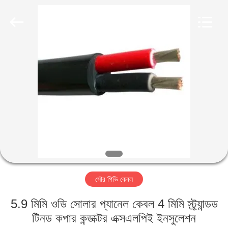
Qingdao
Yilan
Cable
Co.,
Ltd..
All
Rights
Reserved.
বাড়ি
পণ্য
ভিডিও
আমাদের
সম্পর্কে
সৌর পিভি কেবল
কারখানা
5.9 মিমি ওডি সোলার প্যানেল কেবল 4 মিমি স্ট্র্যান্ডড
ভ্রমণ
টিনড কপার কন্ডাক্টর এক্সএলপিই ইনসুলেশন