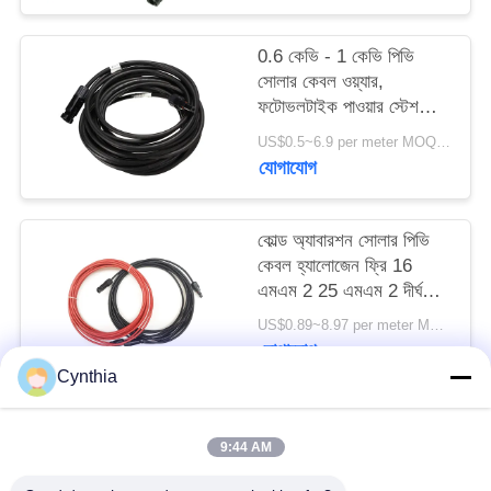
0.6 কেভি - 1 কেভি পিভি
সোলার কেবল ওয়্যার,
ফটোভলটাইক পাওয়ার স্টেশনের
জন্য টিনযুক্ত কপার তার
US$0.5~6.9 per meter MOQ:1500meter
যোগাযোগ
কোল্ড অ্যাবারশন সোলার পিভি
কেবল হ্যালোজেন ফ্রি 16
এমএম 2 25 এমএম 2 দীর্ঘ
জীবনকাল
US$0.89~8.97 per meter MOQ:5000meter
যোগাযোগ
Cynthia
সব
9:44 AM