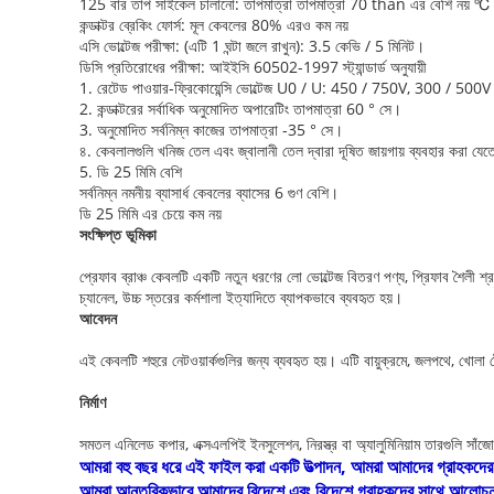
125 বার তাপ সাইকেল চালানো: তাপমাত্রা তাপমাত্রা 70 than এর বেশি নয় ℃
কন্ডাক্টর ব্রেকিং ফোর্স: মূল কেবলের 80% এরও কম নয়
এসি ভোল্টেজ পরীক্ষা: (এটি 1 ঘন্টা জলে রাখুন): 3.5 কেভি / 5 মিনিট।
ডিসি প্রতিরোধের পরীক্ষা: আইইসি 60502-1997 স্ট্যান্ডার্ড অনুযায়ী
1. রেটেড পাওয়ার-ফ্রিকোয়েন্সি ভোল্টেজ U0 / U: 450 / 750V, 300 / 50
2. কন্ডাক্টরের সর্বাধিক অনুমোদিত অপারেটিং তাপমাত্রা 60 ° সে।
3. অনুমোদিত সর্বনিম্ন কাজের তাপমাত্রা -35 ° সে।
৪. কেবলালগুলি খনিজ তেল এবং জ্বালানী তেল দ্বারা দূষিত জায়গায় ব্যবহার করা যে
5. ডি 25 মিমি বেশি
সর্বনিম্ন নমনীয় ব্যাসার্ধ কেবলের ব্যাসের 6 গুণ বেশি।
ডি 25 মিমি এর চেয়ে কম নয়
সংক্ষিপ্ত ভূমিকা
প্রেফাব ব্রাঞ্চ কেবলটি একটি নতুন ধরণের লো ভোল্টেজ বিতরণ পণ্য, প্রিফাব শৈলী শ্রম
চ্যানেল, উচ্চ স্তরের কর্মশালা ইত্যাদিতে ব্যাপকভাবে ব্যবহৃত হয়।
আবেদন
এই কেবলটি শহুরে নেটওয়ার্কগুলির জন্য ব্যবহৃত হয়। এটি বায়ুক্রমে, জলপথে, খোলা 
নির্মাণ
সমতল এনিলেড কপার, এক্সএলপিই ইনসুলেশন, নিরস্ত্র বা অ্যালুমিনিয়াম তারগুলি সাঁজ
আমরা বহু বছর ধরে এই ফাইল করা একটি উত্পাদন, আমরা আমাদের গ্রাহকদের 
আমরা আন্তরিকভাবে আমাদের বিদেশে এবং বিদেশে গ্রাহকদের সাথে আলোচনা