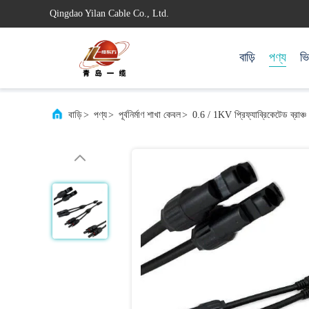
Qingdao Yilan Cable Co., Ltd.
বাড়ি
পণ্য
ভ
বাড়ি
>
পণ্য
>
পূর্বনির্মাণ শাখা কেবল
>
0.6 / 1KV প্রিফ্যাব্রিকেটেড ব্রা