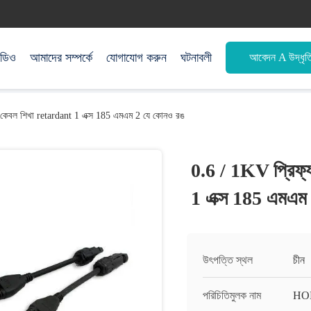
িডিও
আমাদের সম্পর্কে
যোগাযোগ করুন
ঘটনাবলী
আবেদন A উদ্ধৃত
ঞ্চ কেবল শিখা retardant 1 এক্স 185 এমএম 2 যে কোনও রঙ
0.6 / 1KV প্রিফ্য
1 এক্স 185 এমএম
উৎপত্তি স্থল
চীন
পরিচিতিমুলক নাম
HO