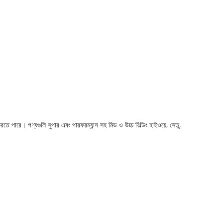
তে পারে। পণ্যগুলি সুপার এবং পারফরম্যান্স সহ মিড ও উচ্চ বিল্ডিং হাইওয়ে, সেতু,