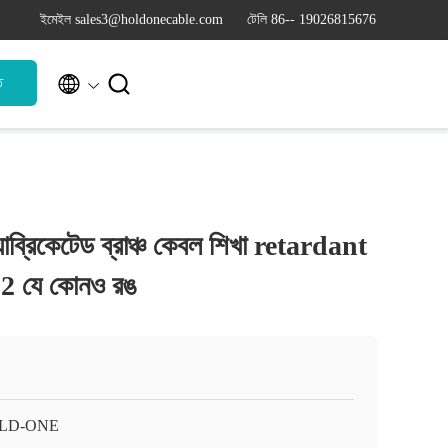
ইমেইল sales3@holdonecable.com
টেলি 86-- 19026815676


ি
াব্রিকেটেড ব্রাঞ্চ কেবল শিখা retardant
 2 যে কোনও রঙ
LD-ONE