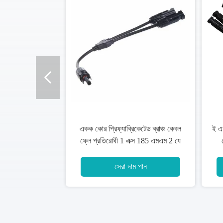
্রাঞ্চ কেবল
অ্যান্টি এজিং ইলেকট্রিক সিঙ্গল কোর কপার
িস বিল্ডিং
ওয়্যার, অ্যালুমিনিয়াম অ্যালো কেবল তার
আইসি 60608
সেরা দাম পান