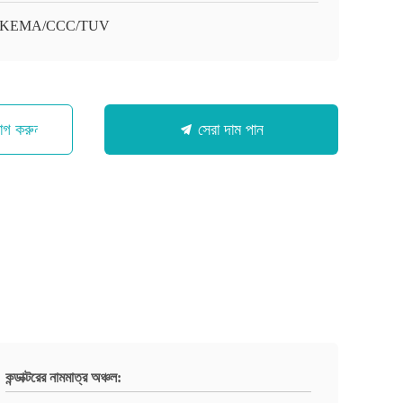
/KEMA/CCC/TUV
োগ করুন
সেরা দাম পান
কন্ডাক্টরের নামমাত্র অঞ্চল: