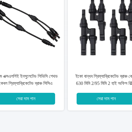
নিরস্ত্র oured
600V / 1000V পাওয়ার
জি 0.5 এমএম 2 স্ট্র্যান্
টাইপ
সেরা দাম পান
সেরা দাম 