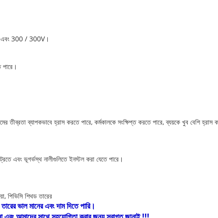
0V এবং 300 / 300V।
তে পারে।
ের তীব্রতা ব্যাপকভাবে হ্রাস করতে পারে, কর্মকালকে সংক্ষিপ্ত করতে পারে, ব্যয়কে খুব বেশি হ্রাস কর
ট্রেতে এবং ভূগর্ভস্থ নালীগুলিতে ইনস্টল করা যেতে পারে।
োয়া, পিভিসি শিথড তারের
তারের ভাল মানের এবং দাম দিতে পারি।
 এবং আমাদের সাথে সহযোগিতা করার জন্য স্বাগত জানাই !!!