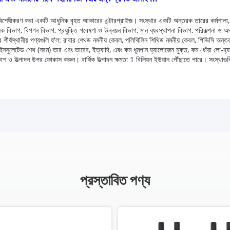
 বিশেষীকরণ করা একটি আধুনিক বৃহত আকারের এন্টারপ্রাইজ।
সংস্থার একটি অন্তরক তারের কর্মশালা,
ক বিভাগ, বিপণন বিভাগ, প্রযুক্তি গবেষণা ও উন্নয়ন বিভাগ, মান ব্যবস্থাপনা বিভাগ, পরিকল্পনা ও অর
র শীর্ষস্থানীয় পণ্যগুলি হ'ল: রাবার শেথড নমনীয় কেবল, পলিথিলিন শিথিড নমনীয় কেবল, পিভিসি অন
্যার, পিভিসি ইনসুলেটেড শেথ (নরম) তার এবং তারের, ইত্যাদি, এবং কম ধূমপান হ্যালোজেন মুক্ত, কম ধোঁয
িকাশ ও উত্পাদন উপর ফোকাস করুন।
বার্ষিক উত্পাদন ক্ষমতা 1 বিলিয়ন ইউয়ান পৌঁছাতে পারে।
সংস্থাগু
প্রস্তাবিত পণ্য