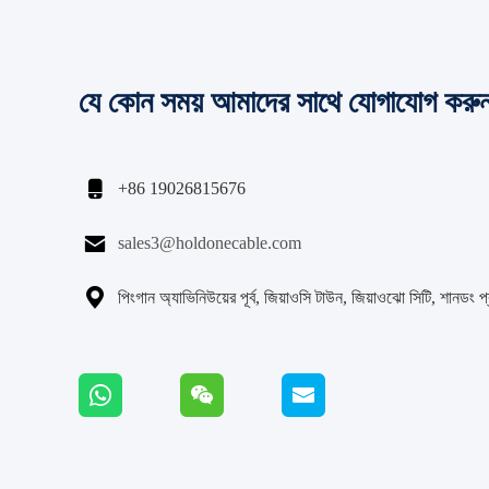
যে কোন সময় আমাদের সাথে যোগাযোগ করু

+86 19026815676

sales3@holdonecable.com

পিংগান অ্যাভিনিউয়ের পূর্ব, জিয়াওসি টাউন, জিয়াওঝো সিটি, শানডং প