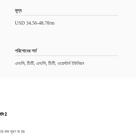
মূল্য
USD 34.56-48.78/m
পরিশোধের শর্ত
এল/সি, টি/টি, এল/সি, টি/টি, ওয়েস্টার্ন ইউনিয়ন
িমি 2
ে কম পূরণ না হয়