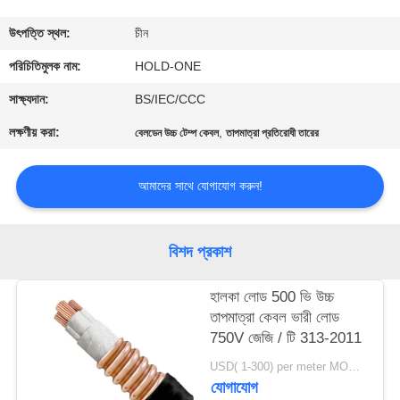
মান
উৎপত্তি স্থল:
চীন
নিয়ন্ত্রণ
পরিচিতিমুলক নাম:
HOLD-ONE
সাক্ষ্যদান:
BS/IEC/CCC
যোগাযোগ
লক্ষণীয় করা:
,
বেলডেন উচ্চ টেম্প কেবল
তাপমাত্রা প্রতিরোধী তারের
করুন
আমাদের সাথে যোগাযোগ করুন!
খবর
বিশদ প্রকাশ
সাইট
ম্যাপ
হালকা লোড 500 ভি উচ্চ
তাপমাত্রা কেবল ভারী লোড
750V জেজি / টি 313-2011
গোপনীয়তা
USD( 1-300) per meter MOQ:1000m
নীতি
যোগাযোগ