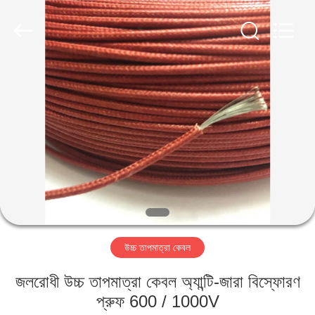
Qingdao
Yilan
Cable
Co.,
Ltd..
All
Rights
Reserved.
বাড়ি
পণ্য
ভিডিও
আমাদের
সম্পর্কে
উচ্চ তাপমাত্রা কেবল
কারখানা
জলরোধী উচ্চ তাপমাত্রা কেবল অ্যান্টি-জারা বিস্ফোরণ
ভ্রমণ
প্রুফ 600 / 1000V