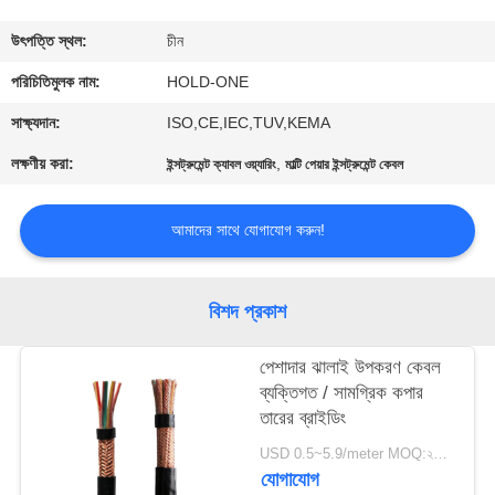
মান
উৎপত্তি স্থল:
চীন
নিয়ন্ত্রণ
পরিচিতিমুলক নাম:
HOLD-ONE
সাক্ষ্যদান:
ISO,CE,IEC,TUV,KEMA
যোগাযোগ
লক্ষণীয় করা:
,
ইন্সট্রুমেন্ট ক্যাবল ওয়্যারিং
মাল্টি পেয়ার ইন্সট্রুমেন্ট কেবল
করুন
আমাদের সাথে যোগাযোগ করুন!
খবর
বিশদ প্রকাশ
সাইট
ম্যাপ
পেশাদার ঝালাই উপকরণ কেবল
ব্যক্তিগত / সামগ্রিক কপার
তারের ব্রাইডিং
গোপনীয়তা
USD 0.5~5.9/meter MOQ:২০০০
নীতি
যোগাযোগ