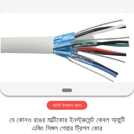
Qingdao
Yilan
Cable
Co.,
Ltd..
All
Rights
Reserved.
বাড়ি
পণ্য
ভিডিও
আমাদের
সম্পর্কে
ঝালাই উপকরণ কেবল
কারখানা
যে কোনও রঙের মাল্টিকোর ইনস্ট্রুমেন্ট কেবল অ্যান্টি
ভ্রমণ
এজিং সিঙ্গল পেয়ার ট্রিপল কোর