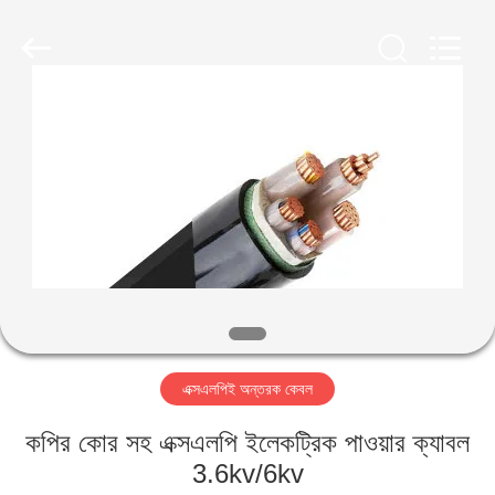
Qingdao
Yilan
Cable
Co.,
Ltd..
All
Rights
Reserved.
বাড়ি
পণ্য
ভিডিও
আমাদের
সম্পর্কে
এক্সএলপিই অন্তরক কেবল
কারখানা
কপির কোর সহ এক্সএলপি ইলেকট্রিক পাওয়ার ক্যাবল
ভ্রমণ
3.6kv/6kv