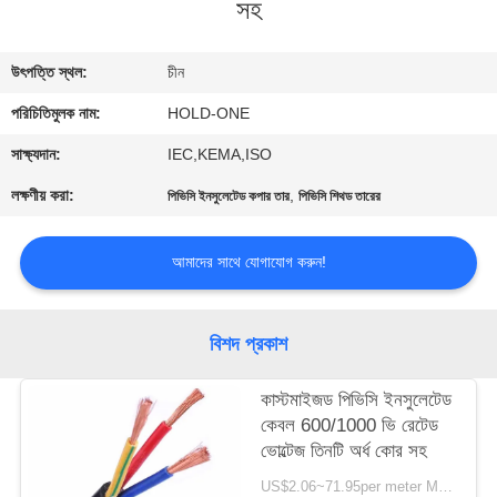
সহ
মান
উৎপত্তি স্থল:
চীন
নিয়ন্ত্রণ
পরিচিতিমুলক নাম:
HOLD-ONE
যোগাযোগ
সাক্ষ্যদান:
IEC,KEMA,ISO
করুন
লক্ষণীয় করা:
,
পিভিসি ইনসুলেটেড কপার তার
পিভিসি শিথড তারের
খবর
আমাদের সাথে যোগাযোগ করুন!
সাইট
বিশদ প্রকাশ
ম্যাপ
কাস্টমাইজড পিভিসি ইনসুলেটেড
কেবল 600/1000 ভি রেটেড
গোপনীয়তা
ভোল্টেজ তিনটি অর্ধ কোর সহ
নীতি
US$2.06~71.95per meter MOQ:1000 মিটার