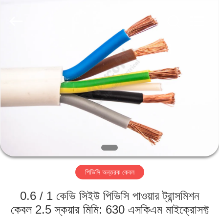
Qingdao
Yilan
Cable
Co.,
Ltd..
All
Rights
Reserved.
বাড়ি
পণ্য
ভিডিও
আমাদের
সম্পর্কে
পিভিসি অন্তরক কেবল
কারখানা
0.6 / 1 কেভি সিইউ পিভিসি পাওয়ার ট্রান্সমিশন
ভ্রমণ
কেবল 2.5 স্কয়ার মিমি: 630 এসকিএম মাইক্রোসফ্ট