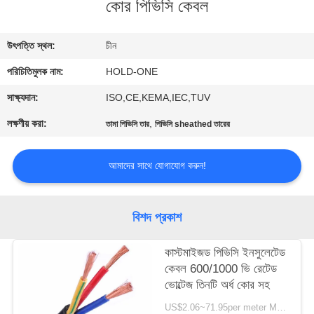
কোর পিভিসি কেবল
মান
উৎপত্তি স্থল:
চীন
নিয়ন্ত্রণ
পরিচিতিমুলক নাম:
HOLD-ONE
যোগাযোগ
সাক্ষ্যদান:
ISO,CE,KEMA,IEC,TUV
করুন
লক্ষণীয় করা:
,
তামা পিভিসি তার
পিভিসি sheathed তারের
খবর
আমাদের সাথে যোগাযোগ করুন!
সাইট
বিশদ প্রকাশ
ম্যাপ
কাস্টমাইজড পিভিসি ইনসুলেটেড
কেবল 600/1000 ভি রেটেড
গোপনীয়তা
ভোল্টেজ তিনটি অর্ধ কোর সহ
নীতি
US$2.06~71.95per meter MOQ:1000 মিটার