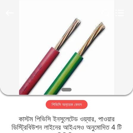
Qingdao
Yilan
Cable
Co.,
Ltd..
All
Rights
Reserved.
বাড়ি
পণ্য
ভিডিও
আমাদের
সম্পর্কে
পিভিসি অন্তরক কেবল
কারখানা
কাস্টম পিভিসি ইনসুলেটেড ওয়্যার, পাওয়ার
ভ্রমণ
ডিস্ট্রিবিউশন লাইনের আইএসও অনুমোদিত 4 টি