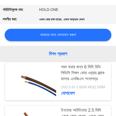
মান
পরিচিতিমুলক নাম:
HOLD-ONE
নিয়ন্ত্রণ
লক্ষণীয় করা:
,
একক কোর রক্ষা তারের
একক অন্তরক কেবল
আমাদের সাথে যোগাযোগ করুন!
যোগাযোগ
করুন
বিশদ প্রকাশ
খবর
গরম করার জন্য 6 মিমি বিভি
পিভিসি সিঙ্গল কোর ওয়্যার ব্ল্যাক
সাইট
কালার এসজিএস শংসাপত্র
ম্যাপ
USD 0.87-2.66/M MOQ:100M
যোগাযোগ
গোপনীয়তা
ইনডোর আউটডোর 2.5 মিমি
নীতি