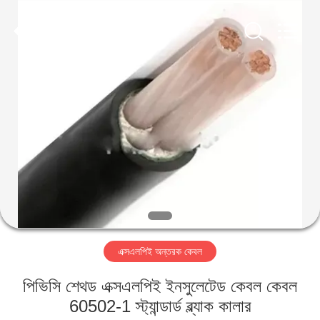
Qingdao
Yilan
Cable
Co.,
Ltd..
All
Rights
Reserved.
বাড়ি
পণ্য
ভিডিও
আমাদের
সম্পর্কে
এক্সএলপিই অন্তরক কেবল
কারখানা
পিভিসি শেথড এক্সএলপিই ইনসুলেটেড কেবল কেবল
ভ্রমণ
60502-1 স্ট্যান্ডার্ড ব্ল্যাক কালার