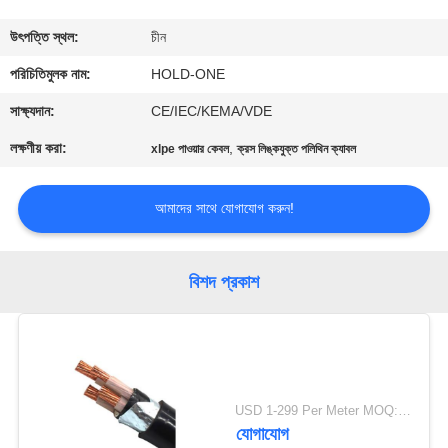
মান
উৎপত্তি স্থল:
চীন
নিয়ন্ত্রণ
পরিচিতিমুলক নাম:
HOLD-ONE
সাক্ষ্যদান:
CE/IEC/KEMA/VDE
যোগাযোগ
লক্ষণীয় করা:
,
xlpe পাওয়ার কেবল
ক্রস লিঙ্কযুক্ত পলিথিন ক্যাবল
করুন
আমাদের সাথে যোগাযোগ করুন!
খবর
বিশদ প্রকাশ
সাইট
ম্যাপ
গোপনীয়তা
USD 1-299 Per Meter MOQ:500 মি
নীতি
যোগাযোগ