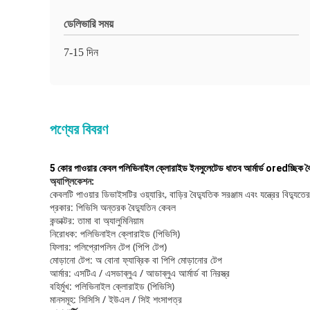
ডেলিভারি সময়
7-15 দিন
পণ্যের বিবরণ
5 কোর পাওয়ার কেবল পলিভিনাইল ক্লোরাইড ইনসুলেটেড ধাতব আর্মার্ড oredচ্ছিক বৈ
অ্যাপ্লিকেশন:
কেবলটি পাওয়ার ডিভাইসটির ওয়্যারিং, বাড়ির বৈদ্যুতিক সরঞ্জাম এবং যন্ত্রের বিদ্য
প্রকার: পিভিসি অন্তরক বৈদ্যুতিন কেবল
কন্ডাক্টর: তামা বা অ্যালুমিনিয়াম
নিরোধক: পলিভিনাইল ক্লোরাইড (পিভিসি)
ফিলার: পলিপ্রোপলিন টেপ (পিপি টেপ)
মোড়ানো টেপ: অ বোনা ফ্যাব্রিক বা পিপি মোড়ানোর টেপ
আর্মার: এসটিএ / এসডাব্লুএ / আডাব্লুএ আর্মার্ড বা নিরস্ত্র
বহির্মুখ: পলিভিনাইল ক্লোরাইড (পিভিসি)
মানসমূহ: সিসিসি / ইউএল / সিই শংসাপত্র