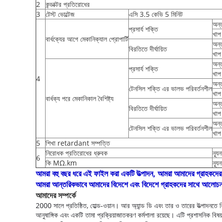
2
কন্ডাক্টর প্রতিরোধের
3
টেস্ট ভোল্টেজ
এসি 3.5 কেভি 5 মিনিট
অন্
প্রসার্য শক্তি
খাপ
বার্ধক্যের আগে মেকানিক্যাল প্রোপার্টি
অন্
বিরতিতে দীর্ঘায়িত
খাপ
অন্
প্রসার্য শক্তি
খাপ
4
অন্
টেনসিল শক্তি এর ভালভ পরিবর্তনশীল
খাপ
বার্ধক্য পরে মেকানিকাল বৈশিষ্ট্য
অন্
বিরতিতে দীর্ঘায়িত
খাপ
অন্
টেনসিল শক্তি এর ভালভ পরিবর্তনশীল
খাপ
5
শিখা retardant সম্পত্তি
নিরোধক প্রতিরোধের ধ্রুবক
ন্য
6
কি MΩ.km
ন্য
আমরা বহু বছর ধরে এই ফাইল করা একটি উত্পাদন, আমরা আমাদের গ্রাহকদের 
আমরা আন্তরিকভাবে আমাদের বিদেশে এবং বিদেশে গ্রাহকদের সাথে আলোচনা
আমাদের সম্পর্কে
2000 সালে প্রতিষ্ঠিত, হোল্ড-ওয়ান।
আর অ্যান্ড ডি এবং তার ও তারের উত্পাদনতে
আনুষাঙ্গিক এবং একটি তামা প্রক্রিয়াজাতকরণ কর্মশালা রয়েছে।
এটি প্রশাসনিক বিষয়