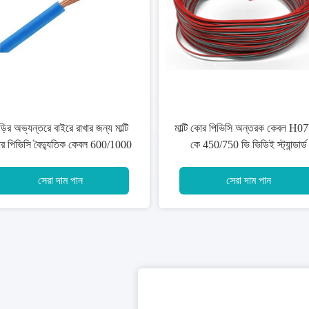
150sqmm পিভিসি ইনসুলেটেড কেবল
আর
ওয়েম 70 ডিগ্রি কন্ডাক্টর টেম্প টুভ / কেমা
ক
শংসাপত্র
সেরা দাম পান