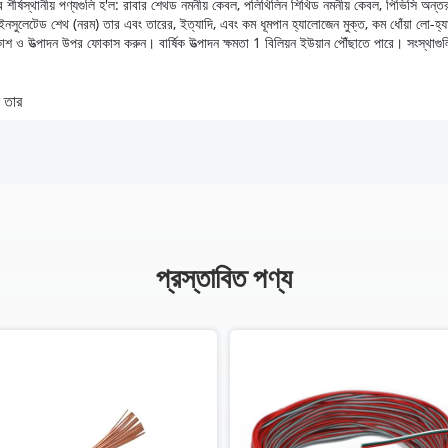
র শীর্ষস্থানীয় পণ্যগুলি হ'ল: রাবার শেথড নমনীয় কেবল, পলিথিলিন শিথিড নমনীয় কেবল, পিভিসি অন
্যার, পিভিসি ইনসুলেটেড শেথ (নরম) তার এবং তারের, ইত্যাদি, এবং কম ধূমপান হ্যালোজেন মুক্ত, কম ধোঁয
িকাশ ও উত্পাদন উপর ফোকাস করুন।
বার্ষিক উত্পাদন ক্ষমতা 1 বিলিয়ন ইউয়ান পৌঁছাতে পারে।
সংস্থাগু
ি তার
প্রস্তাবিত পণ্য