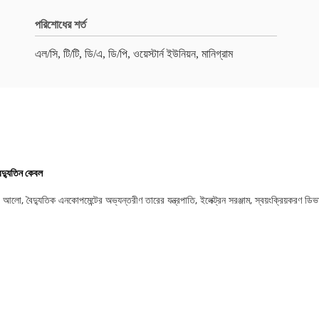
পরিশোধের শর্ত
এল/সি, টি/টি, ডি/এ, ডি/পি, ওয়েস্টার্ন ইউনিয়ন, মানিগ্রাম
দ্যুতিন কেবল
ুতের আলো, বৈদ্যুতিক এনকোপমেন্টের অভ্যন্তরীণ তারের যন্ত্রপাতি, ইলেক্ট্রন সরঞ্জাম, স্বয়ংক্রিয়কর