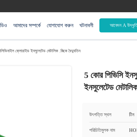
িডিও
আমাদের সম্পর্কে
যোগাযোগ করুন
ঘটনাবলী
আবেদন A উদ্ধৃত
িভিনাইল ক্লোরাইড ইনসুলেটেড মেটালিক .চ্ছিক বৈদ্যুতিন
5 কোর পিভিসি ইনস
ইনসুলেটেড মেটালিক 
উৎপত্তি স্থল
চীন
পরিচিতিমুলক নাম
HO