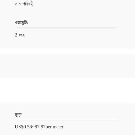
তামা পরিবাহী
ওয়ারেন্টি:
2 বছর
মূল্য
US$0.58~87.87per meter