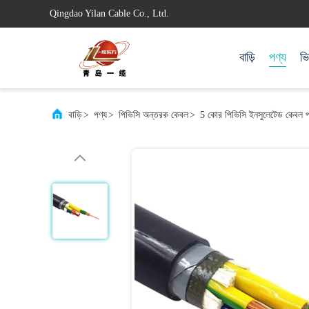
Qingdao Yilan Cable Co., Ltd.
বাড়ি
পণ্য
ভ
বাড়ি
>
পণ্য
>
পিভিসি অন্তরক কেবল
>
5 কোর পিভিসি ইনসুলেটেড কেবল পল