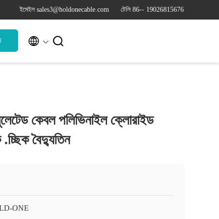
ইমেইল sales3@holdonecable.com
টেলি 86-- 19026815676


ি
ুলেটেড কেবল পলিভিনাইল ক্লোরাইড
.চ্ছিক বৈদ্যুতিন
LD-ONE