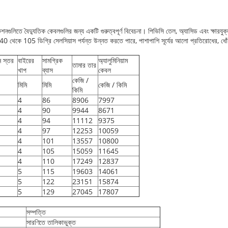
ুলিতে বৈদ্যুতিক কেবলগুলির জন্য একটি গুরুত্বপূর্ণ বিবেচনা। পিভিসি তেল, অ্যাসিড এবং ক্ষারযুক্ত
0 থেকে 105 ডিগ্রি সেলসিয়াস পর্যন্ত উন্নত করতে পারে, পাশাপাশি সূর্যের আলো প্রতিরোধের, ধ
িন স্তর
বাইরের
সামগ্রিক
অ্যালুমিনিয়াম
তামার তার
খাপ
ব্যাস
কেবল
কেজি /
মিমি
মিমি
কেজি / কিমি
কিমি
4
86
8906
7997
4
90
9944
8671
4
94
11112
9375
4
97
12253
10059
4
101
13557
10800
4
105
15059
11645
4
110
17249
12837
5
115
19603
14061
5
122
23151
15874
5
129
27045
17807
সম্পত্তি
সারণিতে তালিকাভুক্ত