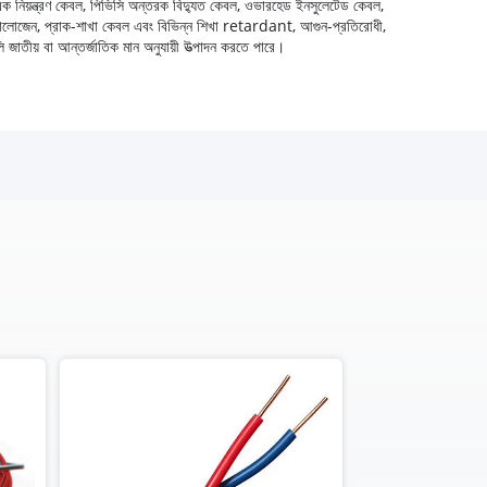
্তরক নিয়ন্ত্রণ কেবল, পিভিসি অন্তরক বিদ্যুত কেবল, ওভারহেড ইনসুলেটেড কেবল,
়া লো-হ্যালোজেন, প্রাক-শাখা কেবল এবং বিভিন্ন শিখা retardant, আগুন-প্রতিরোধী,
লি জাতীয় বা আন্তর্জাতিক মান অনুযায়ী উত্পাদন করতে পারে।