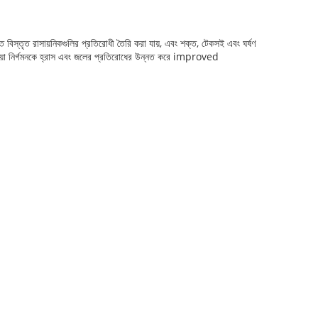
 বিস্তৃত রাসায়নিকগুলির প্রতিরোধী তৈরি করা যায়, এবং শক্ত, টেকসই এবং ঘর্ষণ
োঁয়া নির্গমনকে হ্রাস এবং জলের প্রতিরোধের উন্নত করে improved