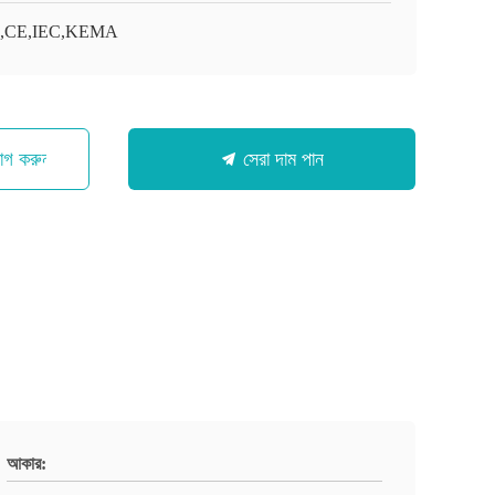
O,CE,IEC,KEMA
োগ করুন
সেরা দাম পান
আকার: